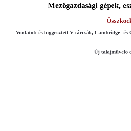
Mezőgazdasági gépek, esz
Összkocká
Vontatott és függesztett V-tárcsák, Cambridge- és 
Új talajművelő e