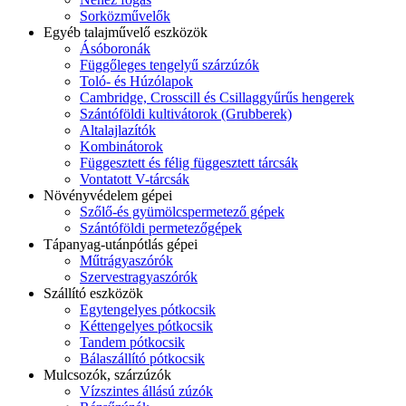
Sorközművelők
Egyéb talajművelő eszközök
Ásóboronák
Függőleges tengelyű szárzúzók
Toló- és Húzólapok
Cambridge, Crosscill és Csillaggyűrűs hengerek
Szántóföldi kultivátorok (Grubberek)
Altalajlazítók
Kombinátorok
Függesztett és félig függesztett tárcsák
Vontatott V-tárcsák
Növényvédelem gépei
Szőlő-és gyümölcspermetező gépek
Szántóföldi permetezőgépek
Tápanyag-utánpótlás gépei
Műtrágyaszórók
Szervestragyaszórók
Szállító eszközök
Egytengelyes pótkocsik
Kéttengelyes pótkocsik
Tandem pótkocsik
Bálaszállító pótkocsik
Mulcsozók, szárzúzók
Vízszintes állású zúzók