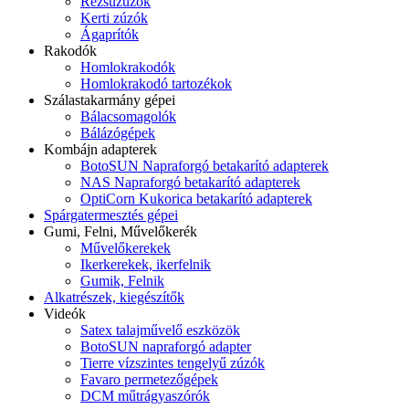
Rézsűzúzók
Kerti zúzók
Ágaprítók
Rakodók
Homlokrakodók
Homlokrakodó tartozékok
Szálastakarmány gépei
Bálacsomagolók
Bálázógépek
Kombájn adapterek
BotoSUN Napraforgó betakarító adapterek
NAS Napraforgó betakarító adapterek
OptiCorn Kukorica betakarító adapterek
Spárgatermesztés gépei
Gumi, Felni, Művelőkerék
Művelőkerekek
Ikerkerekek, ikerfelnik
Gumik, Felnik
Alkatrészek, kiegészítők
Videók
Satex talajművelő eszközök
BotoSUN napraforgó adapter
Tierre vízszintes tengelyű zúzók
Favaro permetezőgépek
DCM műtrágyaszórók