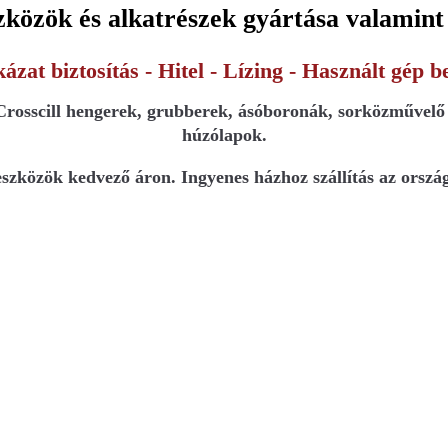
közök és alkatrészek gyártása valamint
zat biztosítás - Hitel - Lízing - Használt gép 
Crosscill hengerek, grubberek, ásóboronák, sorközművelő k
húzólapok.
szközök kedvező áron. Ingyenes házhoz szállítás az ország