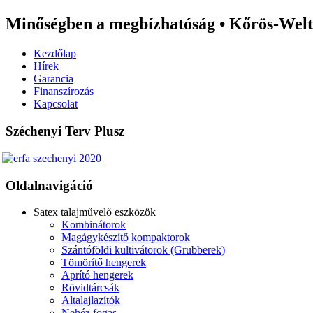
Minőségben a megbízhatóság • Kőrös-Welt 
Kezdőlap
Hírek
Garancia
Finanszírozás
Kapcsolat
Széchenyi Terv Plusz
Oldalnavigáció
Satex talajművelő eszközök
Kombinátorok
Magágykészítő kompaktorok
Szántóföldi kultivátorok (Grubberek)
Tömörítő hengerek
Aprító hengerek
Rövidtárcsák
Altalajlazítók
Nehéz fogas