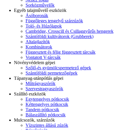
Sorközművelők
Egyéb talajművelő eszközök
Ásóboronák
Függőleges tengelyű szárzúzók
Toló- és Húzólapok
Cambridge, Crosscill és Csillaggyűrűs hengerek
Szántóföldi kultivátorok (Grubberek)
Altalajlazítók
Kombinátorok
Függesztett és félig függesztett tárcsák
Vontatott V-tárcsák
Növényvédelem gépei
Szőlő-és gyümölcspermetező gépek
Szántóföldi permetezőgépek
Tápanyag-utánpótlás gépei
Műtrágyaszórók
Szervestragyaszórók
Szállító eszközök
Egytengelyes pótkocsik
Kéttengelyes pótkocsik
Tandem pótkocsik
Bálaszállító pótkocsik
Mulcsozók, szárzúzók
Vízszintes állású zúzók