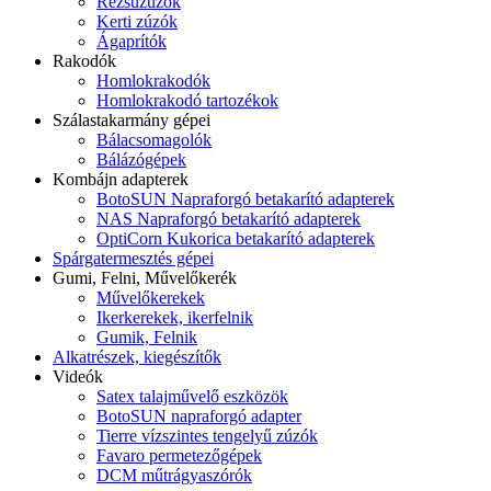
Rézsűzúzók
Kerti zúzók
Ágaprítók
Rakodók
Homlokrakodók
Homlokrakodó tartozékok
Szálastakarmány gépei
Bálacsomagolók
Bálázógépek
Kombájn adapterek
BotoSUN Napraforgó betakarító adapterek
NAS Napraforgó betakarító adapterek
OptiCorn Kukorica betakarító adapterek
Spárgatermesztés gépei
Gumi, Felni, Művelőkerék
Művelőkerekek
Ikerkerekek, ikerfelnik
Gumik, Felnik
Alkatrészek, kiegészítők
Videók
Satex talajművelő eszközök
BotoSUN napraforgó adapter
Tierre vízszintes tengelyű zúzók
Favaro permetezőgépek
DCM műtrágyaszórók