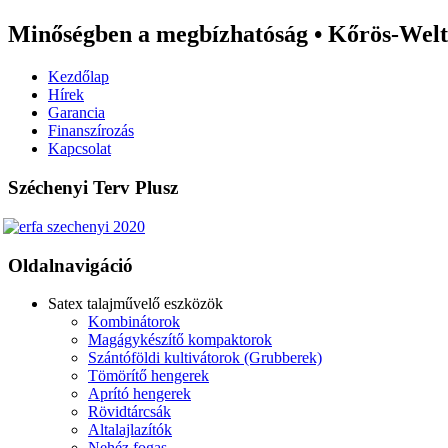
Minőségben a megbízhatóság • Kőrös-Welt 
Kezdőlap
Hírek
Garancia
Finanszírozás
Kapcsolat
Széchenyi Terv Plusz
Oldalnavigáció
Satex talajművelő eszközök
Kombinátorok
Magágykészítő kompaktorok
Szántóföldi kultivátorok (Grubberek)
Tömörítő hengerek
Aprító hengerek
Rövidtárcsák
Altalajlazítók
Nehéz fogas